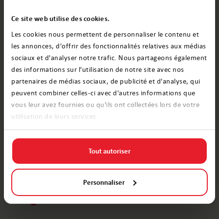
Nous créons des
Ce site web utilise des cookies.
Les cookies nous permettent de personnaliser le contenu et
souvenirs
, pas des
les annonces, d'offrir des fonctionnalités relatives aux médias
produits. Faites entrer
sociaux et d'analyser notre trafic. Nous partageons également
des informations sur l'utilisation de notre site avec nos
la magie de Noël dans
partenaires de médias sociaux, de publicité et d'analyse, qui
peuvent combiner celles-ci avec d'autres informations que
votre maison et
vous leur avez fournies ou qu'ils ont collectées lors de votre
utilisation de leurs services.
entretenez des
liens
qui
dureront toute une vie.
Tout autoriser
Personnaliser