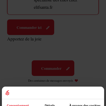
elifsanta.fr
Commander ici
Apportez de la joie
Commander
Des centaines de messages envoyés
Consentement
Détails
À propos des cookies