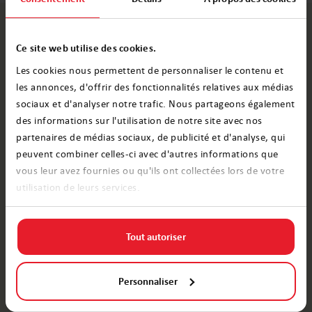
Ce site web utilise des cookies.
Nous créons des
Les cookies nous permettent de personnaliser le contenu et
les annonces, d'offrir des fonctionnalités relatives aux médias
souvenirs
, pas des
sociaux et d'analyser notre trafic. Nous partageons également
des informations sur l'utilisation de notre site avec nos
produits. Faites entrer
partenaires de médias sociaux, de publicité et d'analyse, qui
la magie de Noël dans
peuvent combiner celles-ci avec d'autres informations que
vous leur avez fournies ou qu'ils ont collectées lors de votre
votre maison et
utilisation de leurs services.
entretenez des
liens
qui
Tout autoriser
dureront toute une vie.
Personnaliser