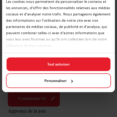
Les cookies nous permettent de personnaliser le contenu et
lettre du Père Noël est un cadeau formidable qui
les annonces, d'offrir des fonctionnalités relatives aux médias
peut constituer le complément idéal d'un cadeau de
sociaux et d'analyser notre trafic. Nous partageons également
des informations sur l'utilisation de notre site avec nos
Noël, tant pour les enfants que pour les adultes.
partenaires de médias sociaux, de publicité et d'analyse, qui
peuvent combiner celles-ci avec d'autres informations que
vous leur avez fournies ou qu'ils ont collectées lors de votre
utilisation de leurs services.
Magda Wiszniewska
Christmas magic specialist
Mama à plein temps et un
Tout autoriser
spécialiste des elfes chez
elifsanta.fr
Personnaliser
Commander ici
Apportez de la joie