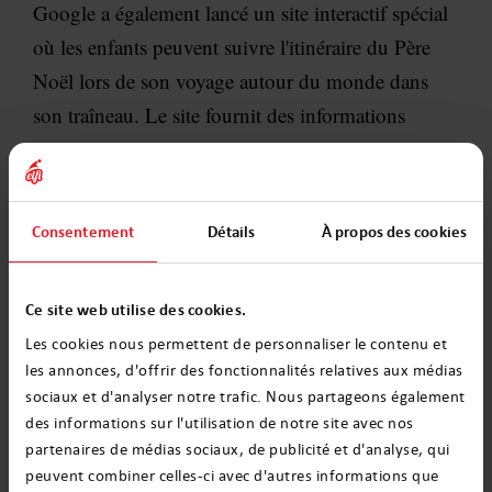
Google a également lancé un site interactif spécial
où les enfants peuvent suivre l'itinéraire du Père
Noël lors de son voyage autour du monde dans
son traîneau. Le site fournit des informations
actualisées sur l'emplacement du Saint. Cependant,
avant que le Père Noël ne fasse son voyage annuel,
la période d'attente pour ce moment commence.
Consentement
Détails
À propos des cookies
Sur le site web, les enfants peuvent vérifier
combien de jours il reste avant Noël. L’attente sera
Ce site web utilise des cookies.
également rendue plus agréable par une série de
Les cookies nous permettent de personnaliser le contenu et
jeux et de films disponibles à partir du 1er
les annonces, d'offrir des fonctionnalités relatives aux médias
décembre.
sociaux et d'analyser notre trafic. Nous partageons également
des informations sur l'utilisation de notre site avec nos
partenaires de médias sociaux, de publicité et d'analyse, qui
Le site web se trouve à cette adresse :
peuvent combiner celles-ci avec d'autres informations que