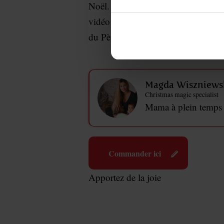
Noël. De quoi profiter de ce mess
vidéo avec sa nouvelle webcam et de 
du Père Noël. Tu pourras ainsi rece
Magda Wiszniews
Christmas magic specialist
Mama à plein temps et
Commander ici
Apportez de la joie