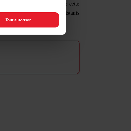
 prendra le temps de tourner cette
'ils en discutent avec les assistants
Tout autoriser
é en sa compagnie.