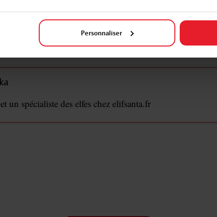
age pour attendre tous tes cadeaux de Noël. Le Père Noël
te souhaiter un joyeux Noël. Parles-en à tes parents, afin qu
Personnaliser
voir directement ta vidéo et profiter d'un moment privilégi
ka
 un spécialiste des elfes chez elifsanta.fr