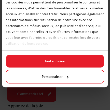
beaucoup de joie à tous les membres de la famille.
Les cookies nous permettent de personnaliser le contenu et
Achetez des pulls et, bien sûr, prenez des photos
les annonces, d'offrir des fonctionnalités relatives aux médias
sociaux et d'analyser notre trafic. Nous partageons également
ensemble - ils resteront dans votre mémoire
des informations sur l'utilisation de notre site avec nos
pendant très longtemps.
partenaires de médias sociaux, de publicité et d'analyse, qui
peuvent combiner celles-ci avec d'autres informations que
vous leur avez fournies ou qu'ils ont collectées lors de votre
utilisation de leurs services.
Magda Wiszniewska
Christmas magic specialist
Mama à plein temps et un
Tout autoriser
spécialiste des elfes chez
elifsanta.fr
Personnaliser
Commander ici
Apportez de la joie