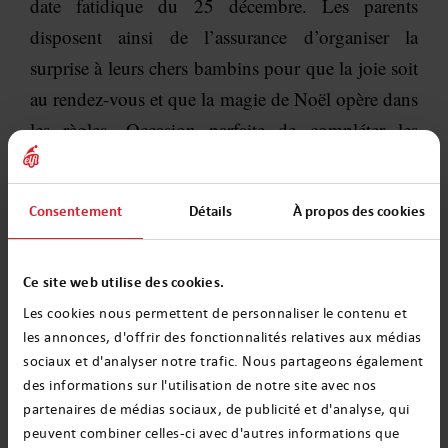
date fatidique du 25 décembre. Les parents
disposent ainsi de l’assurance d’organiser la
surprise à leurs chers bambins pour que la joie soit
au rendez-vous et que la magie de Noël opère dans
les règles. Occasion parfaite de compléter les
traditionnels cadeaux et chocolats sous le sapin, la
lettre du Père Noël entièrement personnalisable
Consentement
Détails
À propos des cookies
reste décidément une idée ingénieuse et originale
pour gâter les plus jeunes.
Ce site web utilise des cookies.
Les cookies nous permettent de personnaliser le contenu et
les annonces, d'offrir des fonctionnalités relatives aux médias
Magda Wiszniewska
sociaux et d'analyser notre trafic. Nous partageons également
Christmas magic specialist
des informations sur l'utilisation de notre site avec nos
Mama à plein temps et un
partenaires de médias sociaux, de publicité et d'analyse, qui
spécialiste des elfes chez
peuvent combiner celles-ci avec d'autres informations que